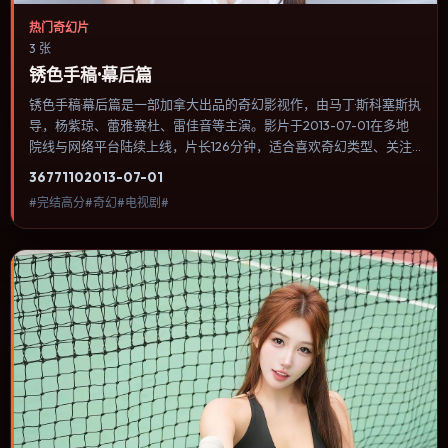
热门奇幻片
3 张
锈色手稿·幕后篇
锈色手稿·幕后篇是一部加拿大出品的奇幻影视作，由马丁·斯科塞斯执
导，杨紫琼、蕾雅·赛杜、雷佳音等主演。影片于2013-07-01在多地
院线与网络平台陆续上线，片长126分钟，适合喜欢奇幻类型、关注
人物命运与城市气质的观众观看。传记片聚焦主人公人生某一阶段，
3677
110
2013-07-01
避免流水账式的大事年表罗列。内容聚焦人物选择与情节推进，节奏
#完结高分#奇幻#电视剧#
与视听语言统一，可作为休闲观影或类型片补片的选择。