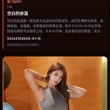
热门动作片
7 张
空白的余温
空白的余温是一部加拿大出品的动作影视作，由丹尼·博伊尔执导，汤
姆·哈迪、宋康昊、安德鲁·斯科特等主演。影片于2005-01-15在多地
院线与网络平台陆续上线，片长92分钟，适合喜欢动作类型、关注人
物命运与城市气质的观众观看。传记片聚焦主人公人生某一阶段，避
5244
210
2005-01-15
免流水账式的大事年表罗列。内容聚焦人物选择与情节推进，节奏与
#短剧精选#动作#电影#
视听语言统一，可作为休闲观影或类型片补片的选择。