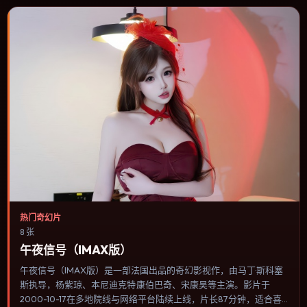
热门奇幻片
8 张
午夜信号（IMAX版）
午夜信号（IMAX版）是一部法国出品的奇幻影视作，由马丁·斯科塞
斯执导，杨紫琼、本尼迪克特·康伯巴奇、宋康昊等主演。影片于
2000-10-17在多地院线与网络平台陆续上线，片长87分钟，适合喜