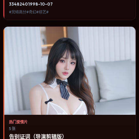
人物命运与城市气质的观众观看。喜剧桥段来自处境而非台词堆砌，
3348
240
1998-10-07
笑点后往往紧跟一丝苦涩的现实感。内容聚焦人物选择与情节推进，
#完结高分#奇幻#综艺#
节奏与视听语言统一，可作为休闲观影或类型片补片的选择。
热门爱情片
5 张
告别证词（导演剪辑版）