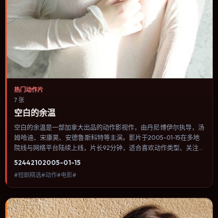
热门动作片
7 张
空白的余温
空白的余温是一部加拿大出品的动作影视作，由丹尼·博伊尔执导，汤
姆·哈迪、宋康昊、安德鲁·斯科特等主演。影片于2005-01-15在多地
院线与网络平台陆续上线，片长92分钟，适合喜欢动作类型、关注人
物命运与城市气质的观众观看。传记片聚焦主人公人生某一阶段，避
5244
210
2005-01-15
免流水账式的大事年表罗列。内容聚焦人物选择与情节推进，节奏与
#短剧精选#动作#电影#
视听语言统一，可作为休闲观影或类型片补片的选择。