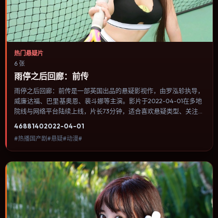
热门悬疑片
6 张
雨停之后回廊：前传
雨停之后回廊：前传是一部英国出品的悬疑影视作，由罗泓轸执导，
威廉·达福、巴里·基奥恩、裴斗娜等主演。影片于2022-04-01在多地
院线与网络平台陆续上线，片长73分钟，适合喜欢悬疑类型、关注人
物命运与城市气质的观众观看。奇幻元素被当作隐喻使用，世界规则
4688
140
2022-04-01
清晰，人物选择仍承担真实后果。内容聚焦人物选择与情节推进，节
#热播国产剧#悬疑#动漫#
奏与视听语言统一，可作为休闲观影或类型片补片的选择。