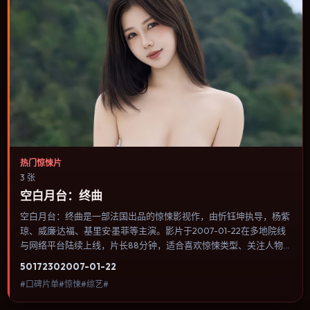
热门惊悚片
3 张
空白月台：终曲
空白月台：终曲是一部法国出品的惊悚影视作，由忻钰坤执导，杨紫
琼、威廉·达福、基里安·墨菲等主演。影片于2007-01-22在多地院线
与网络平台陆续上线，片长88分钟，适合喜欢惊悚类型、关注人物
命运与城市气质的观众观看。爱情线并不喧宾夺主，更像一条牵引主
5017
230
2007-01-22
角走向自我认知的暗线。内容聚焦人物选择与情节推进，节奏与视听
#口碑片单#惊悚#综艺#
语言统一，可作为休闲观影或类型片补片的选择。