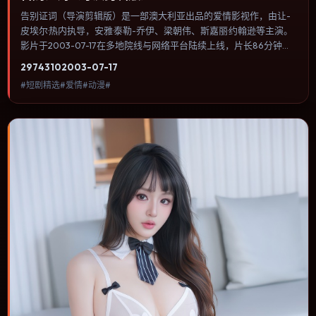
告别证词（导演剪辑版）是一部澳大利亚出品的爱情影视作，由让-
皮埃尔·热内执导，安雅·泰勒-乔伊、梁朝伟、斯嘉丽·约翰逊等主演。
影片于2003-07-17在多地院线与网络平台陆续上线，片长86分钟，
适合喜欢爱情类型、关注人物命运与城市气质的观众观看。冒险段落
2974
310
2003-07-17
强调地理与气候的真实感，体能极限与心理崩溃并行推进。内容聚焦
#短剧精选#爱情#动漫#
人物选择与情节推进，节奏与视听语言统一，可作为休闲观影或类型
片补片的选择。