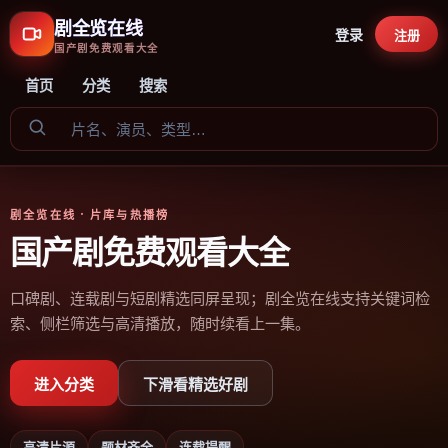
剧全览在线
登录
注册
国产剧免费观看大全
首页
分类
搜索
剧全览在线
· 片库与热播榜
国产剧免费观看大全
口碑剧、连载剧与短剧精选同屏呈现；剧全览在线支持关键词检
索、侧栏筛选与高清播放，随时续看上一集。
进入分类
下滑看精选好剧
高清片源
题材齐全
连载提醒