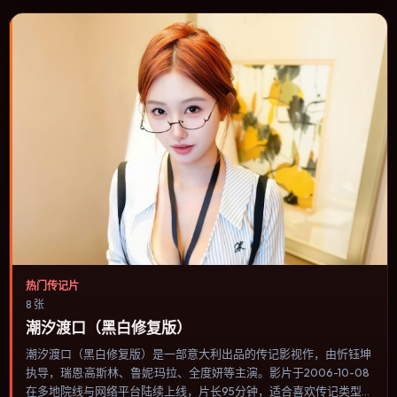
热门传记片
8 张
潮汐渡口（黑白修复版）
潮汐渡口（黑白修复版）是一部意大利出品的传记影视作，由忻钰坤
执导，瑞恩·高斯林、鲁妮·玛拉、全度妍等主演。影片于2006-10-08
在多地院线与网络平台陆续上线，片长95分钟，适合喜欢传记类型、