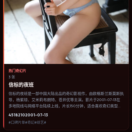
热门奇幻片
3 张
信标的夜班
信标的夜班是一部中国大陆出品的奇幻影视作，由欧格斯·兰斯莫斯执
导，杨紫琼、艾米莉·布朗特、苍井优等主演。影片于2001-07-13在
多地院线与网络平台陆续上线，片长150分钟，适合喜欢奇幻类型、
关注人物命运与城市气质的观众观看。科幻设定尽量贴近可验证的科
4518
210
2001-07-13
学推论，避免为炫技而牺牲人物动机。内容聚焦人物选择与情节推
#口碑片单#奇幻#综艺#
进，节奏与视听语言统一，可作为休闲观影或类型片补片的选择。