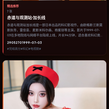
精选推荐
7 张
赤道与观测站·加长线
赤道与观测站·加长线是一部日本出品的科幻影视作，由欧格斯·兰斯莫
斯执导，雷佳音、麦斯·米科尔森、杨紫琼等主演。影片于1999-07-
03在多地院线与网络平台陆续上线，片长94分钟，适合喜欢科幻类
型、关注人物命运与城市气质的观众观看。类型外壳下更关注个体尊
2905
270
1999-07-03
严：小人物在制度缝隙里寻找一条能走通的出路。内容聚焦人物选择
#完结高分#科幻#电视剧#
与情节推进，节奏与视听语言统一，可作为休闲观影或类型片补片的
选择。