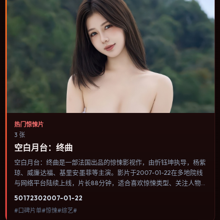
热门惊悚片
3 张
空白月台：终曲
空白月台：终曲是一部法国出品的惊悚影视作，由忻钰坤执导，杨紫
琼、威廉·达福、基里安·墨菲等主演。影片于2007-01-22在多地院线
与网络平台陆续上线，片长88分钟，适合喜欢惊悚类型、关注人物
命运与城市气质的观众观看。爱情线并不喧宾夺主，更像一条牵引主
5017
230
2007-01-22
角走向自我认知的暗线。内容聚焦人物选择与情节推进，节奏与视听
#口碑片单#惊悚#综艺#
语言统一，可作为休闲观影或类型片补片的选择。