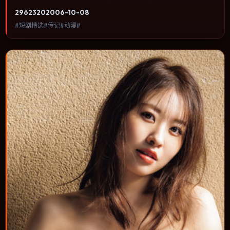
关注人物命运与城市气质的观众观看。故事在一条时间线被打乱后重
2962
320
2006-10-08
新拼合，人物在道德灰区里做出不可逆的选择。内容聚焦人物选择与
#短剧精选#传记#动漫#
情节推进，节奏与视听语言统一，可作为休闲观影或类型片补片的选
择。