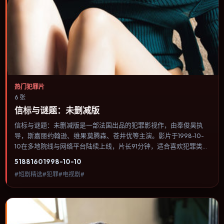
热门犯罪片
6 张
信标与谜题：未删减版
信标与谜题：未删减版是一部法国出品的犯罪影视作，由奉俊昊执
导，斯嘉丽·约翰逊、维果·莫腾森、苍井优等主演。影片于1998-10-
10在多地院线与网络平台陆续上线，片长91分钟，适合喜欢犯罪类
型、关注人物命运与城市气质的观众观看。科幻设定尽量贴近可验证
5188
160
1998-10-10
的科学推论，避免为炫技而牺牲人物动机。内容聚焦人物选择与情节
#短剧精选#犯罪#电视剧#
推进，节奏与视听语言统一，可作为休闲观影或类型片补片的选择。