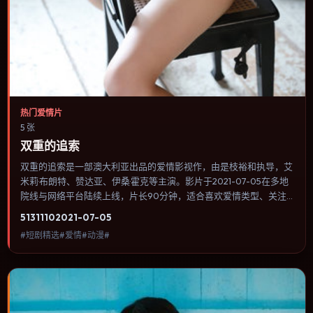
热门爱情片
5 张
双重的追索
双重的追索是一部澳大利亚出品的爱情影视作，由是枝裕和执导，艾
米莉·布朗特、赞达亚、伊桑·霍克等主演。影片于2021-07-05在多地
院线与网络平台陆续上线，片长90分钟，适合喜欢爱情类型、关注
人物命运与城市气质的观众观看。群戏调度密集，多条线索在终场汇
5131
110
2021-07-05
集，收束方式偏现实主义而非英雄主义。内容聚焦人物选择与情节推
#短剧精选#爱情#动漫#
进，节奏与视听语言统一，可作为休闲观影或类型片补片的选择。