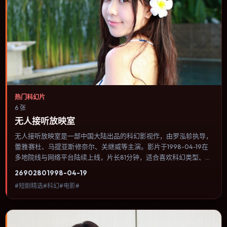
热门科幻片
6 张
无人接听放映室
无人接听放映室是一部中国大陆出品的科幻影视作，由罗泓轸执导，
蕾雅·赛杜、马提亚斯·修奈尔、关继威等主演。影片于1998-04-19在
多地院线与网络平台陆续上线，片长81分钟，适合喜欢科幻类型、关
注人物命运与城市气质的观众观看。叙事以冷峻镜头推进，城市夜景
2690
280
1998-04-19
与室内对峙交替，张力主要来自沉默与眼神。内容聚焦人物选择与情
#短剧精选#科幻#电影#
节推进，节奏与视听语言统一，可作为休闲观影或类型片补片的选
择。