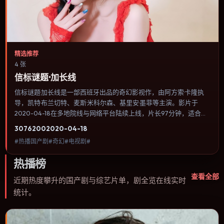
精选推荐
4 张
信标谜题·加长线
信标谜题·加长线是一部西班牙出品的奇幻影视作，由阿方索·卡隆执
导，凯特·布兰切特、麦斯·米科尔森、基里安·墨菲等主演。影片于
2020-04-18在多地院线与网络平台陆续上线，片长97分钟，适合喜
欢奇幻类型、关注人物命运与城市气质的观众观看。影像偏胶片质
3076
200
2020-04-18
感，色彩在暖黄与青蓝之间切换，暗示人物心理温度的变化。内容聚
#热播国产剧#奇幻#电视剧#
焦人物选择与情节推进，节奏与视听语言统一，可作为休闲观影或类
型片补片的选择。
热播榜
查看全部
近期热度攀升的国产剧与综艺片单，剧全览在线实时
统计。