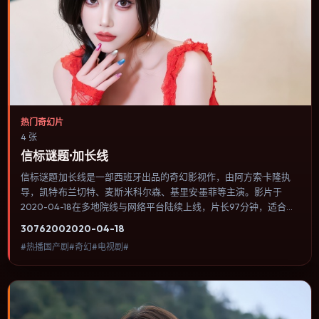
热门奇幻片
4 张
信标谜题·加长线
信标谜题·加长线是一部西班牙出品的奇幻影视作，由阿方索·卡隆执
导，凯特·布兰切特、麦斯·米科尔森、基里安·墨菲等主演。影片于
2020-04-18在多地院线与网络平台陆续上线，片长97分钟，适合喜
欢奇幻类型、关注人物命运与城市气质的观众观看。影像偏胶片质
3076
200
2020-04-18
感，色彩在暖黄与青蓝之间切换，暗示人物心理温度的变化。内容聚
#热播国产剧#奇幻#电视剧#
焦人物选择与情节推进，节奏与视听语言统一，可作为休闲观影或类
型片补片的选择。