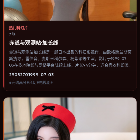
热门科幻片
7 张
赤道与观测站·加长线
赤道与观测站·加长线是一部日本出品的科幻影视作，由欧格斯·兰斯莫
斯执导，雷佳音、麦斯·米科尔森、杨紫琼等主演。影片于1999-07-
03在多地院线与网络平台陆续上线，片长94分钟，适合喜欢科幻类
型、关注人物命运与城市气质的观众观看。类型外壳下更关注个体尊
2905
270
1999-07-03
严：小人物在制度缝隙里寻找一条能走通的出路。内容聚焦人物选择
#完结高分#科幻#电视剧#
与情节推进，节奏与视听语言统一，可作为休闲观影或类型片补片的
选择。