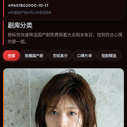
欢奇幻类型、关注人物命运与城市气质的观众观看。动作场面服务于
4960
180
2000-10-17
人物关系，每一次冲突都会改写角色之间的信任边界。内容聚焦人物
#热播国产剧#奇幻#电视剧#
选择与情节推进，节奏与视听语言统一，可作为休闲观影或类型片补
片的选择。
剧库分类
按标签快速筛选国产剧免费观看大全相关条目，找到符合心情
的那一部。
全部
热播国产剧
完结高分
口碑片单
短剧精选