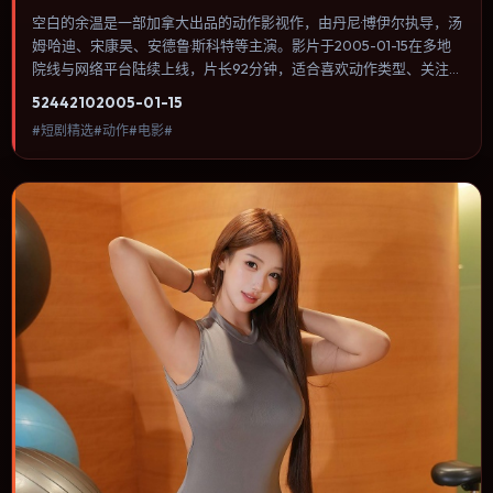
空白的余温是一部加拿大出品的动作影视作，由丹尼·博伊尔执导，汤
姆·哈迪、宋康昊、安德鲁·斯科特等主演。影片于2005-01-15在多地
院线与网络平台陆续上线，片长92分钟，适合喜欢动作类型、关注人
物命运与城市气质的观众观看。传记片聚焦主人公人生某一阶段，避
5244
210
2005-01-15
免流水账式的大事年表罗列。内容聚焦人物选择与情节推进，节奏与
#短剧精选#动作#电影#
视听语言统一，可作为休闲观影或类型片补片的选择。