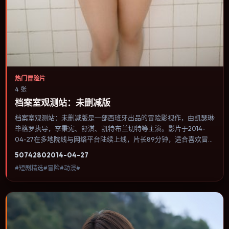
热门冒险片
4 张
档案室观测站：未删减版
档案室观测站：未删减版是一部西班牙出品的冒险影视作，由凯瑟琳·
毕格罗执导，李秉宪、舒淇、凯特·布兰切特等主演。影片于2014-
04-27在多地院线与网络平台陆续上线，片长89分钟，适合喜欢冒险
类型、关注人物命运与城市气质的观众观看。奇幻元素被当作隐喻使
5074
280
2014-04-27
用，世界规则清晰，人物选择仍承担真实后果。内容聚焦人物选择与
#短剧精选#冒险#动漫#
情节推进，节奏与视听语言统一，可作为休闲观影或类型片补片的选
择。